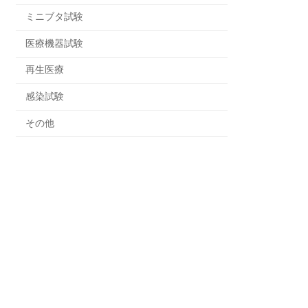
ミニブタ試験
）
医療機器試験
HT）、
再生医療
綿条体）
感染試験
野）
その他