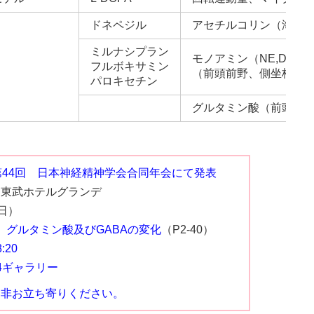
ドネペジル
アセチルコリン（海馬
ミルナシプラン
モノアミン（NE,DA,5-
フルボキサミン
（前頭前野、側坐核、
パロキセチン
グルタミン酸（前頭前
第44回 日本神経精神学会合同年会にて発表
東武ホテルグランデ
（日）
グルタミン酸及びGABAの変化
（P2-40）
:20
4ギャラリー
是非お立ち寄りください。