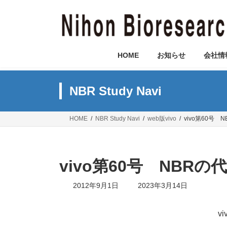
コ
ナ
ン
ビ
テ
ゲ
ン
ー
ツ
シ
HOME
お知らせ
会社情
へ
ョ
ス
ン
キ
に
NBR Study Navi
ッ
移
プ
動
HOME
NBR Study Navi
web版vivo
vivo第60号
vivo第60号 NBR
最
2012年9月1日
2023年3月14日
終
更
新
v
日