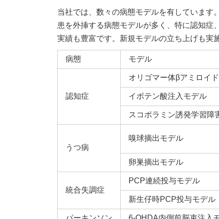
時
当社では、数々の病態モデルを有しています
:
患を外挿する病態モデルが多く、特に認知症
実績も豊富です。新規モデルの立ち上げも実
病態
モデル
オリゴマー体βアミロイ
認知症
イボテン酸注入モデル
スコポラミン誘発学習障
嗅球摘出モデル
うつ病
卵巣摘出モデル
PCP連続投与モデル
統合失調症
新生仔時PCP投与モデル
パーキンソン
6-OHDA内側前脳束注入