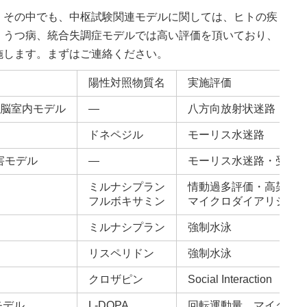
。その中でも、中枢試験関連モデルに関しては、ヒトの疾
、うつ病、統合失調症モデルでは高い評価を頂いており、
施します。まずはご連絡ください。
陽性対照物質名
実施評価
ド脳室内モデル
―
八方向放射状迷路
ドネペジル
モーリス水迷路
害モデル
―
モーリス水迷路・受動
ミルナシプラン
情動過多評価・高架式
フルボキサミン
マイクロダイアリシス
ミルナシプラン
強制水泳
リスペリドン
強制水泳
クロザピン
Social Interaction
モデル
L-DOPA
回転運動量、マイクロ