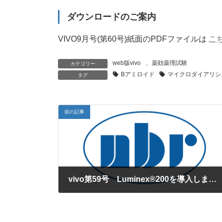
ダウンロードのご案内
VIVO9月号(第60号)紙面のPDFファイルは
こ
web版vivo
、
薬効薬理試験
カテゴリー
Βアミロイド
マイクロダイアリシ
タグ
前の記事
vivo第59号 Luminex®200を導入しました。
2012年8月1日