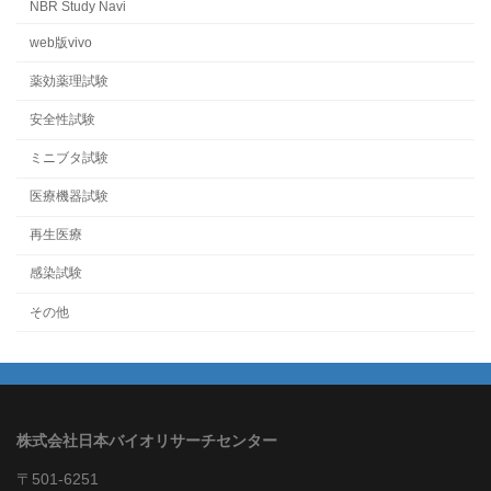
NBR Study Navi
web版vivo
薬効薬理試験
安全性試験
ミニブタ試験
医療機器試験
再生医療
感染試験
その他
株式会社日本バイオリサーチセンター
〒501-6251