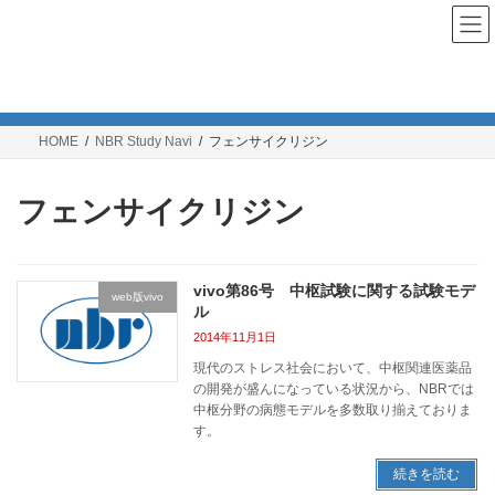
コ
ナ
ン
ビ
テ
ゲ
ン
ー
NBR Study Navi
ツ
シ
へ
ョ
ス
ン
HOME
NBR Study Navi
フェンサイクリジン
キ
に
ッ
移
プ
動
フェンサイクリジン
vivo第86号 中枢試験に関する試験モデ
web版vivo
ル
2014年11月1日
現代のストレス社会において、中枢関連医薬品
の開発が盛んになっている状況から、NBRでは
中枢分野の病態モデルを多数取り揃えておりま
す。
続きを読む