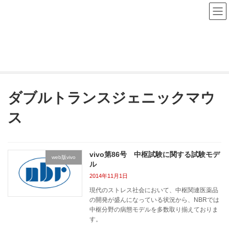
コ
ナ
ン
ビ
テ
ゲ
ン
ー
NBR Study Navi
ツ
シ
へ
ョ
ス
ン
HOME
NBR Study Navi
ダブルトランスジェニックマウス
キ
に
ッ
移
プ
動
ダブルトランスジェニックマウ
ス
vivo第86号 中枢試験に関する試験モデ
web版vivo
ル
2014年11月1日
現代のストレス社会において、中枢関連医薬品
の開発が盛んになっている状況から、NBRでは
中枢分野の病態モデルを多数取り揃えておりま
す。