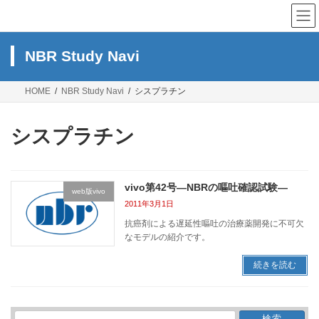
コ
ナ
ン
ビ
テ
ゲ
ン
ー
NBR Study Navi
ツ
シ
へ
ョ
ス
ン
HOME
NBR Study Navi
シスプラチン
キ
に
ッ
移
プ
動
シスプラチン
vivo第42号―NBRの嘔吐確認試験―
web版vivo
2011年3月1日
抗癌剤による遅延性嘔吐の治療薬開発に不可欠
なモデルの紹介です。
続きを読む
検