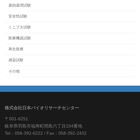
薬効薬理試験
安全性試験
ミニブタ試験
医療機器試験
再生医療
感染試験
その他
株式会社日本バイオリサーチセンター
〒501-6251
岐阜県羽島市福寿町間島六丁目104番地
Tel：058-392-6222 / Fax：058-392-2432