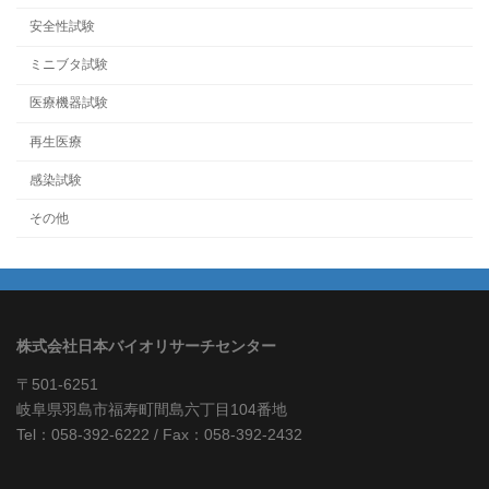
安全性試験
ミニブタ試験
医療機器試験
再生医療
感染試験
その他
株式会社日本バイオリサーチセンター
〒501-6251
岐阜県羽島市福寿町間島六丁目104番地
Tel：058-392-6222 / Fax：058-392-2432