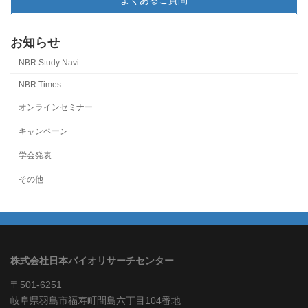
お知らせ
NBR Study Navi
NBR Times
オンラインセミナー
キャンペーン
学会発表
その他
株式会社日本バイオリサーチセンター
〒501-6251
岐阜県羽島市福寿町間島六丁目104番地