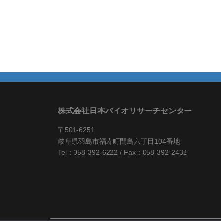
株式会社日本バイオリサーチセンター
〒501-6251
岐阜県羽島市福寿町間島六丁目104番地
Tel：058-392-6222 / Fax：058-392-2432