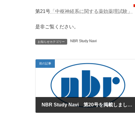
時
:
第21号
「中枢神経系に関する薬効薬理試験」
是非ご覧ください。
NBR Study Navi
お知らせカテゴリー
前の記事
NBR Study Navi 第20号を掲載しました。
2018年5月9日