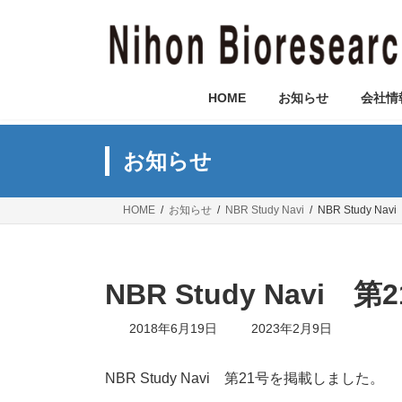
コ
ナ
ン
ビ
テ
ゲ
ン
ー
ツ
シ
HOME
お知らせ
会社情
へ
ョ
ス
ン
キ
に
お知らせ
ッ
移
プ
動
HOME
お知らせ
NBR Study Navi
NBR Study 
NBR Study Navi
最
2018年6月19日
2023年2月9日
終
更
新
NBR Study Navi 第21号を掲載しました。
日