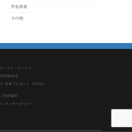
学会発表
その他
オンラインセミナー
刊行物/学会
読者プレゼント（vol.51）
ご利用規約
クッキーポリシー