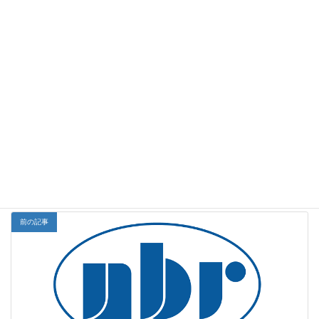
vivo第84号 腎不全・透析モデルのご紹介
vivo第85号 NBRの眼科関連試験
vivo第86号 中枢試験に関する試験モデル
vivo第87号 食品の機能性および安全性の評価
vivo第88号 NBRの特徴的な安全性試験
vivo第89号 ミニブタを用いた潰瘍性大腸炎モデル
vivo第90号 免疫毒性試験（易感染性試験）の紹介
是非ご覧ください。
NBR Study Navi
お知らせカテゴリー
前の記事