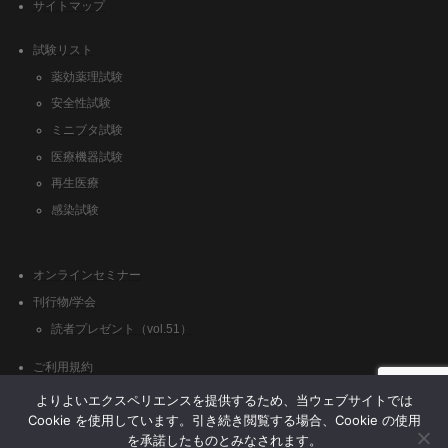
サイトマップ
試験リスト
薬効薬理試験
安全性試験
ミニブタ試験
医療機器試験
再生医療
感染試験
オンラインセミナー
刊行物/学会
読者プレゼント（vol.51）
ご利用規約
クッキーポリシー
よりよいエクスペリエンスを提供するため、当ウェブサイトでは
Cookie を使用しています。引き続き閲覧する場合、Cookie の使用
を承諾したものとみなされます。