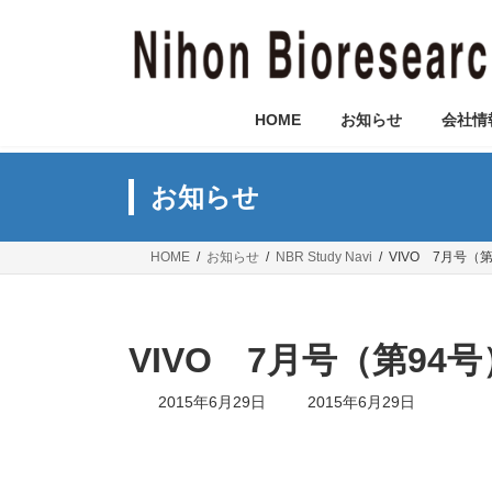
コ
ナ
ン
ビ
テ
ゲ
ン
ー
ツ
シ
HOME
お知らせ
会社情
へ
ョ
ス
ン
キ
に
お知らせ
ッ
移
プ
動
HOME
お知らせ
NBR Study Navi
VIVO 7月号（
VIVO 7月号（第9
最
2015年6月29日
2015年6月29日
終
更
新
日