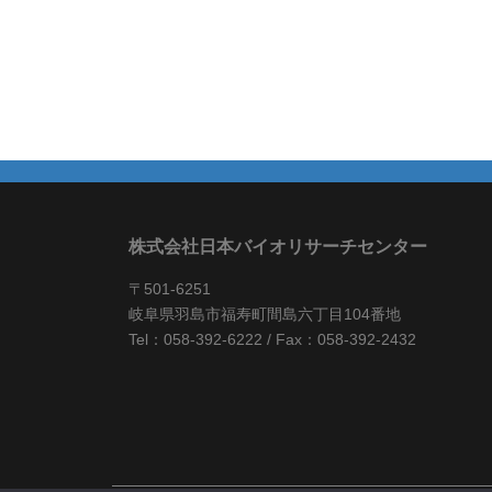
株式会社日本バイオリサーチセンター
〒501-6251
岐阜県羽島市福寿町間島六丁目104番地
Tel：058-392-6222 / Fax：058-392-2432