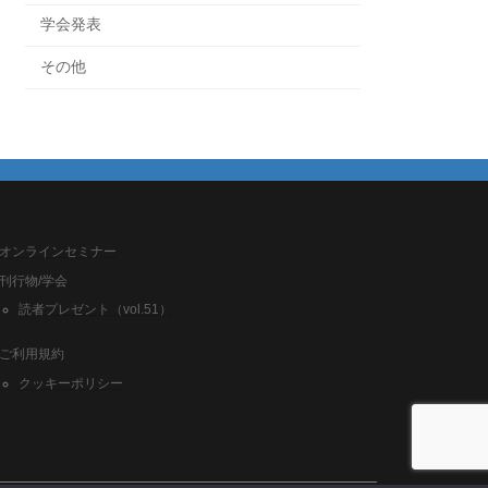
学会発表
その他
オンラインセミナー
刊行物/学会
読者プレゼント（vol.51）
ご利用規約
クッキーポリシー