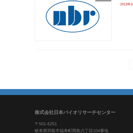
2013年
投
稿
の
ペ
ー
ジ
送
株式会社日本バイオリサーチセンター
り
〒501-6251
岐阜県羽島市福寿町間島六丁目104番地