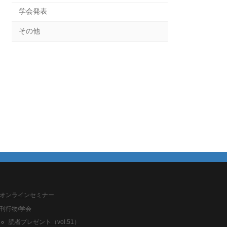
学会発表
その他
オンラインセミナー
刊行物/学会
読者プレゼント（vol.51）