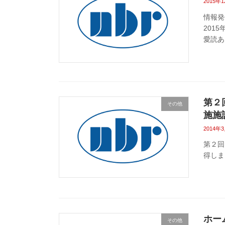
2015年
情報発
201
愛読あ
第２
その他
施施
2014年
第２回
得しま
ホー
その他