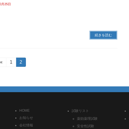
10月25日
続きを読む
«
固
1
固
2
定
定
ペ
ペ
ー
ー
ジ
ジ
HOME
試験リスト
お知らせ
薬効薬理試験
会社情報
安全性試験