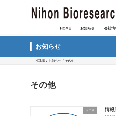
コ
ナ
ン
ビ
テ
ゲ
ン
ー
ツ
シ
HOME
お知らせ
会社情
へ
ョ
ス
ン
キ
に
お知らせ
ッ
移
プ
動
HOME
お知らせ
その他
その他
情報
その他