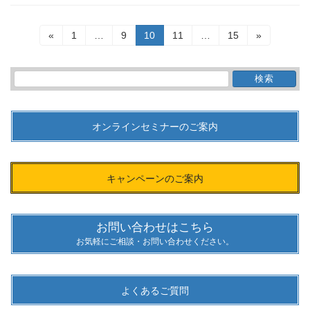
投
固
固
固
固
固
«
1
…
9
10
11
…
15
»
稿
定
定
定
定
定
ペ
ペ
ペ
ペ
ペ
の
ー
ー
ー
ー
ー
検
ペ
ジ
ジ
ジ
ジ
ジ
索:
ー
ジ
送
オンラインセミナーのご案内
り
キャンペーンのご案内
お問い合わせはこちら
お気軽にご相談・お問い合わせください。
よくあるご質問