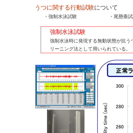
うつに関する行動試験
について
・強制水泳試験
・尾懸垂試
強制水泳試験
強制水泳時に発現する無動状態が抗う
リーニング法として用いられている。