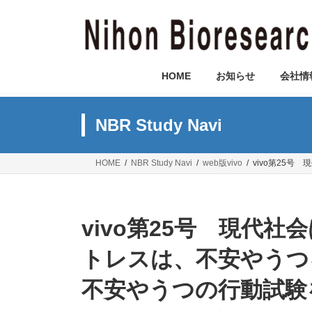
コ
ナ
ン
ビ
テ
ゲ
ン
ー
ツ
シ
HOME
お知らせ
会社情
へ
ョ
ス
ン
キ
に
NBR Study Navi
ッ
移
プ
動
HOME
NBR Study Navi
web版vivo
vivo第25
vivo第25号 現代
トレスは、不安やうつ
不安やうつの行動試験