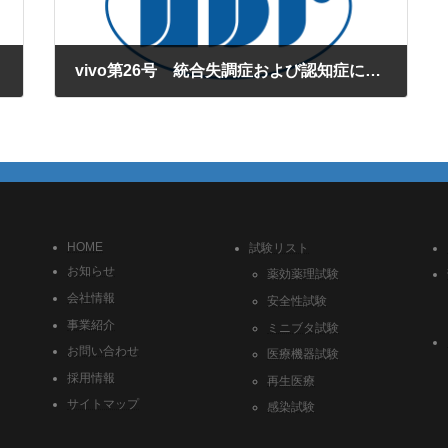
vivo第26号 統合失調症および認知症に関する行動試験をご紹介いたします。
2009年11月1日
HOME
試験リスト
お知らせ
薬効薬理試験
会社情報
安全性試験
事業紹介
ミニブタ試験
お問い合わせ
医療機器試験
採用情報
再生医療
サイトマップ
感染試験