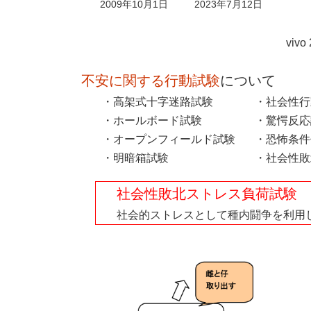
最
2009年10月1日
2023年7月12日
終
更
新
viv
日
時
不安に関する行動試験
:
について
・高架式十字迷路試験
・社会性行
・ホールボード試験
・驚愕反応
・オープンフィールド試験
・恐怖条件
・明暗箱試験
・社会性敗
社会性敗北ストレス負荷試験
社会的ストレスとして種内闘争を利用