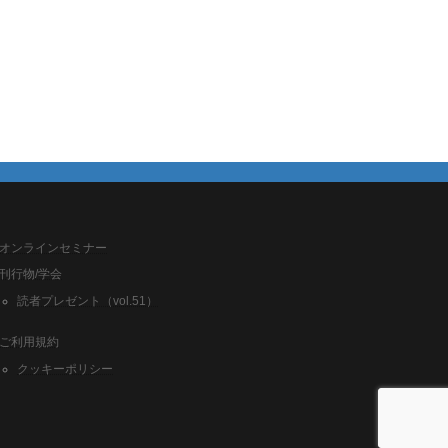
オンラインセミナー
刊行物/学会
読者プレゼント（vol.51）
ご利用規約
クッキーポリシー