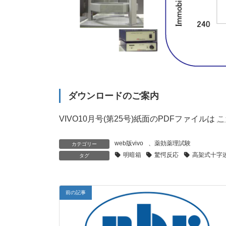
ダウンロードのご案内
VIVO10月号(第25号)紙面のPDFファイルは
こ
web版vivo
、
薬効薬理試験
カテゴリー
明暗箱
驚愕反応
高架式十字
タグ
前の記事