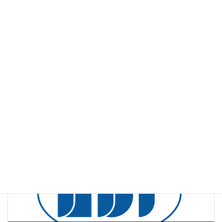
ダウンロードのご案内
VIVO5月号(第20号)紙面のPDFファイルは
こちら
よりご覧いただ
けます。
web版vivo
、
薬効薬理試験
カテゴリー
NCマウス
アトピー性皮膚炎
ダニ抗原
タグ
前の記事