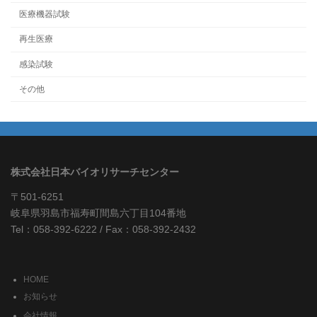
医療機器試験
再生医療
感染試験
その他
株式会社日本バイオリサーチセンター
〒501-6251
岐阜県羽島市福寿町間島六丁目104番地
Tel：058-392-6222 / Fax：058-392-2432
HOME
お知らせ
会社情報