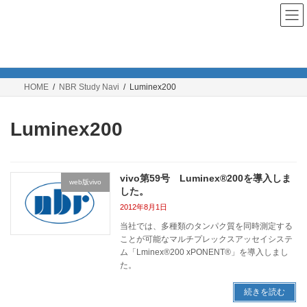
コ
ナ
ン
ビ
テ
ゲ
ン
ー
NBR Study Navi
ツ
シ
へ
ョ
ス
ン
HOME
NBR Study Navi
Luminex200
キ
に
ッ
移
プ
動
Luminex200
vivo第59号 Luminex®200を導入しま
web版vivo
した。
2012年8月1日
当社では、多種類のタンパク質を同時測定する
ことが可能なマルチプレックスアッセイシステ
ム「Lminex®200 xPONENT®」を導入しまし
た。
続きを読む