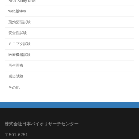
NBR Study Navi
web版vivo
薬効薬理試験
安全性試験
ミニブタ試験
医療機器試験
再生医療
感染試験
その他
株式会社日本バイオリサーチセンター
〒501-6251