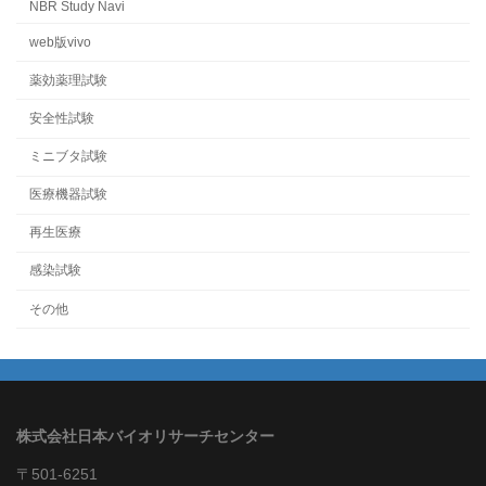
NBR Study Navi
web版vivo
薬効薬理試験
安全性試験
ミニブタ試験
医療機器試験
再生医療
感染試験
その他
株式会社日本バイオリサーチセンター
〒501-6251