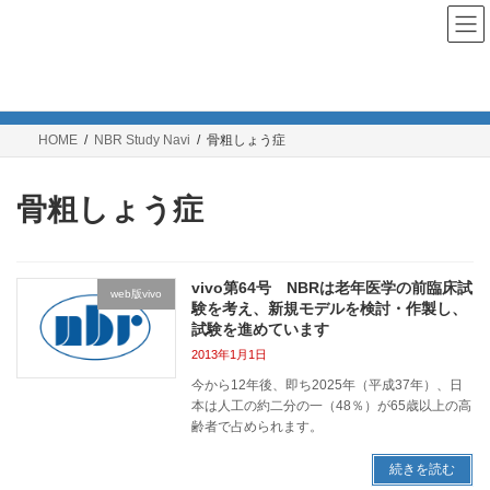
コ
ナ
ン
ビ
テ
ゲ
ン
ー
NBR Study Navi
ツ
シ
へ
ョ
ス
ン
HOME
NBR Study Navi
骨粗しょう症
キ
に
ッ
移
プ
動
骨粗しょう症
vivo第64号 NBRは老年医学の前臨床試
web版vivo
験を考え、新規モデルを検討・作製し、
試験を進めています
2013年1月1日
今から12年後、即ち2025年（平成37年）、日
本は人工の約二分の一（48％）が65歳以上の高
齢者で占められます。
続きを読む