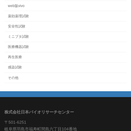
web版vivo
薬効薬理試験
安全性試験
ミニブタ試験
医療機器試験
再生医療
感染試験
その他
株式会社日本バイオリサーチセンター
〒501-6251
岐阜県羽島市福寿町間島六丁目104番地