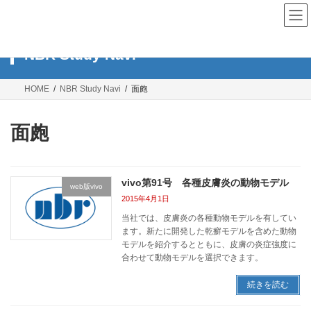
コ
ナ
ン
ビ
テ
ゲ
ン
ー
NBR Study Navi
ツ
シ
へ
ョ
ス
ン
HOME
NBR Study Navi
面皰
キ
に
ッ
移
プ
動
面皰
vivo第91号 各種皮膚炎の動物モデル
web版vivo
2015年4月1日
当社では、皮膚炎の各種動物モデルを有してい
ます。新たに開発した乾癬モデルを含めた動物
モデルを紹介するとともに、皮膚の炎症強度に
合わせて動物モデルを選択できます。
続きを読む