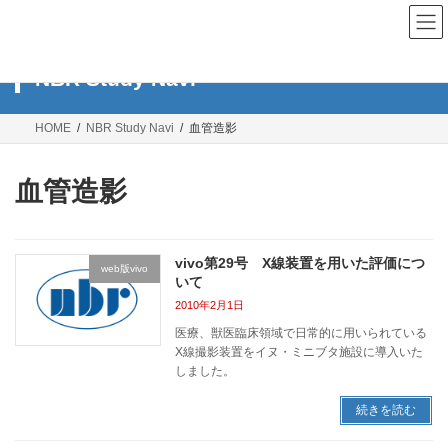
コ
ナ
ン
ビ
テ
ゲ
ン
ー
NBR Study Navi
ツ
シ
へ
ョ
ス
ン
HOME
NBR Study Navi
血管造影
キ
に
ッ
移
プ
動
血管造影
vivo第29号 X線装置を用いた評価につ
web版vivo
いて
2010年2月1日
医療、獣医臨床領域で日常的に用いられている
X線撮影装置をイヌ・ミニブタ施設に導入いた
しました。
続きを読む