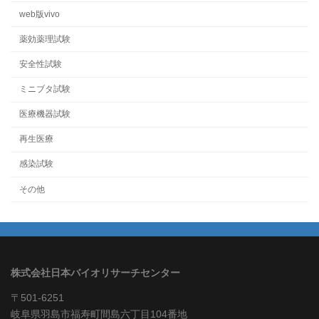
web版vivo
薬効薬理試験
安全性試験
ミニブタ試験
医療機器試験
再生医療
感染試験
その他
株式会社日本バイオリサーチセンター
〒501-6251
岐阜県羽島市福寿町間島六丁目104番地