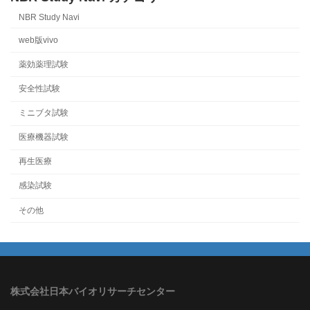
NBR Study Navi
web版vivo
薬効薬理試験
安全性試験
ミニブタ試験
医療機器試験
再生医療
感染試験
その他
株式会社日本バイオリサーチセンター