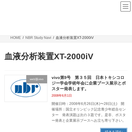
コ
ナ
ン
ビ
テ
ゲ
ン
ー
NBR Study Navi
ツ
シ
へ
ョ
ス
ン
HOME
NBR Study Navi
血液分析装置XT-2000iV
キ
に
ッ
移
プ
動
血液分析装置XT-2000iV
vivo第9号 第３５回 日本トキシコロ
web版vivo
ジー学会学術年会に企業ブース展示とポ
スター発表します。
2008年6月1日
開催日時：2008年6月26日(木)〜28日(土) 開
催場所：国立オリンピック記念青少年総合セン
ター 発表演題は次の３題です。是非、ポスタ
ー発表と企業展示ブースへお立ち寄り下さい。