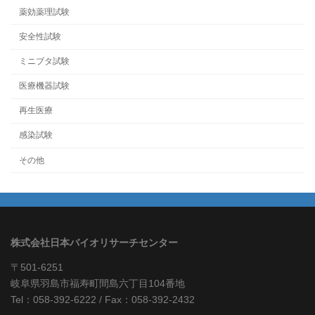
薬効薬理試験
安全性試験
ミニブタ試験
医療機器試験
再生医療
感染試験
その他
株式会社日本バイオリサーチセンター
〒501-6251
岐阜県羽島市福寿町間島六丁目104番地
Tel：058-392-6222 / Fax：058-392-2432