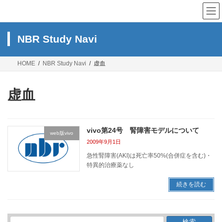
コ
ナ
ン
ビ
テ
ゲ
ン
ー
NBR Study Navi
ツ
シ
へ
ョ
ス
ン
HOME
NBR Study Navi
虚血
キ
に
ッ
移
プ
動
虚血
vivo第24号 腎障害モデルについて
web版vivo
2009年9月1日
急性腎障害(AKI)は死亡率50%(合併症を含む)・
特異的治療薬なし
続きを読む
検