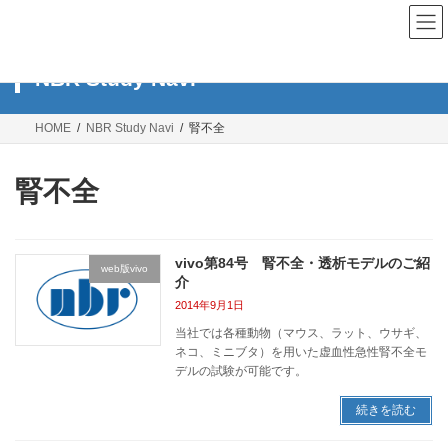
コ
ナ
ン
ビ
テ
ゲ
ン
ー
NBR Study Navi
ツ
シ
へ
ョ
ス
ン
HOME
NBR Study Navi
腎不全
キ
に
ッ
移
プ
動
腎不全
vivo第84号 腎不全・透析モデルのご紹
web版vivo
介
2014年9月1日
当社では各種動物（マウス、ラット、ウサギ、
ネコ、ミニブタ）を用いた虚血性急性腎不全モ
デルの試験が可能です。
続きを読む