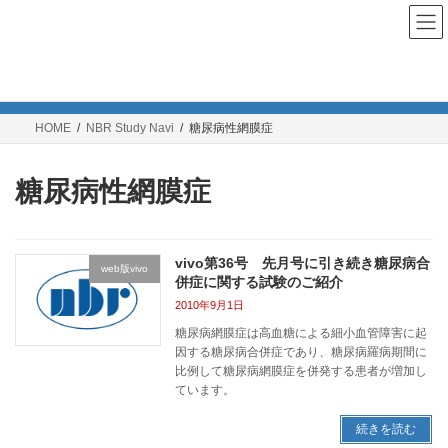
コ
ナ
ン
ビ
テ
ゲ
ン
ー
NBR Study Navi
ツ
シ
へ
ョ
ス
ン
HOME
NBR Study Navi
糖尿病性網膜症
キ
に
ッ
移
プ
動
糖尿病性網膜症
vivo第36号 先月号に引き続き糖尿病合
web版vivo
併症に関する試験のご紹介
2010年9月1日
糖尿病網膜症は高血糖による細小血管障害に起
因する糖尿病合併症であり、糖尿病羅病期間に
比例して糖尿病網膜症を併発する患者が増加し
ています。
続きを読む