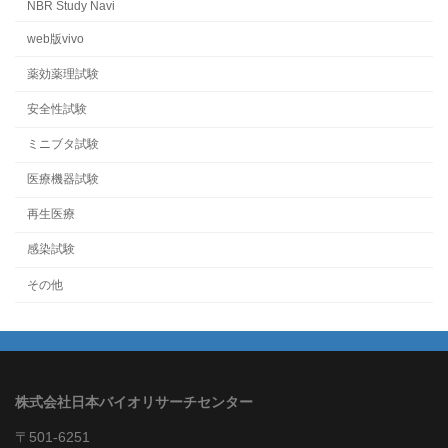
NBR Study Navi
web版vivo
薬効薬理試験
安全性試験
ミニブタ試験
医療機器試験
再生医療
感染試験
その他
株式会社日本バイオリサーチセンター
〒501-6251