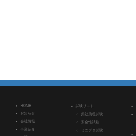
HOME
試験リスト
お知らせ
薬効薬理試験
会社情報
安全性試験
事業紹介
ミニブタ試験