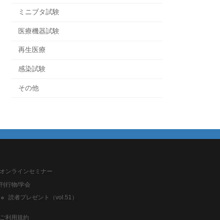
ミニブタ試験
医療機器試験
再生医療
感染試験
その他
オンラインセミナー
刊行物/学会
読者プレゼント（vol.51）
ご利用規約