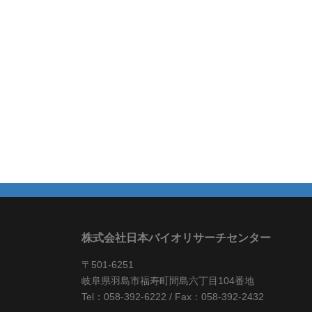
株式会社日本バイオリサーチセンター
〒501-6251
岐阜県羽島市福寿町間島六丁目104番地
Tel：058-392-6222 / Fax：058-392-2432