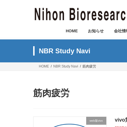
コ
ナ
ン
ビ
テ
ゲ
ン
ー
ツ
シ
HOME
お知らせ
会社情
へ
ョ
ス
ン
キ
に
NBR Study Navi
ッ
移
プ
動
HOME
NBR Study Navi
筋肉疲労
筋肉疲労
vi
web版vivo