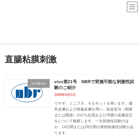
コ
ナ
ン
ビ
テ
ゲ
ン
ー
NBR Study Navi
ツ
シ
へ
ョ
ス
ン
HOME
NBR Study Navi
直腸粘膜刺激
キ
に
ッ
移
プ
動
直腸粘膜刺激
vivo第21号 NBRで実施可能な刺激性試
web版vivo
験のご紹介
2009年6月1日
ウサギ、ミニブタ、モルモットを用います。健
常皮膚および損傷皮膚を用い、経皮投与（閉塞
または開放）ののち紅斑および浮腫の皮膚反応
をについて観察します。一次刺激性試験のほ
か、14日間または28日間の累積刺激性試験があ
ります。