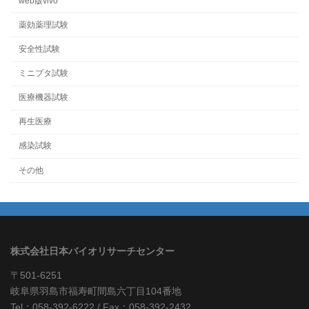
web版vivo
薬効薬理試験
安全性試験
ミニブタ試験
医療機器試験
再生医療
感染試験
その他
株式会社日本バイオリサーチセンター
〒501-6251
岐阜県羽島市福寿町間島六丁目104番地
Tel：058-392-6222 / Fax：058-392-2432