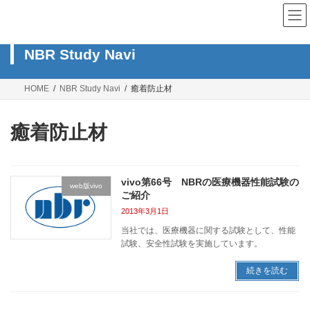
コ
ナ
ン
ビ
テ
ゲ
ン
ー
NBR Study Navi
ツ
シ
へ
ョ
ス
ン
HOME
NBR Study Navi
癒着防止材
キ
に
ッ
移
プ
動
癒着防止材
vivo第66号 NBRの医療機器性能試験の
web版vivo
ご紹介
2013年3月1日
当社では、医療機器に関する試験として、性能
試験、安全性試験を実施しています。
続きを読む