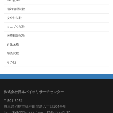
web版vivo
薬効薬理試験
安全性試験
ミニブタ試験
医療機器試験
再生医療
感染試験
その他
株式会社日本バイオリサーチセンター
〒501-6251
岐阜県羽島市福寿町間島六丁目104番地
Tel：058-392-6222 / Fax：058-392-2432