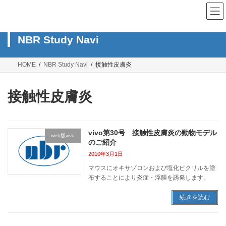
コ
ナ
ン
ビ
テ
ゲ
ン
ー
NBR Study Navi
ツ
シ
へ
ョ
ス
ン
HOME
NBR Study Navi
接触性皮膚炎
キ
に
ッ
移
プ
動
接触性皮膚炎
vivo第30号 接触性皮膚炎の動物モデル
web版vivo
のご紹介
2010年3月1日
マウスにオキサゾロンおよび塩化ピクリルを塗
布することにより炎症・浮腫を誘発します。
続きを読む