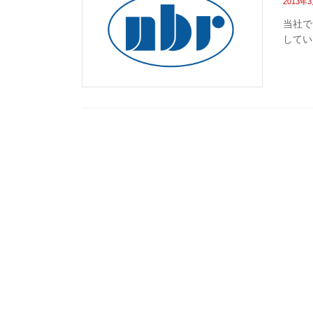
2013年
当社で
してい