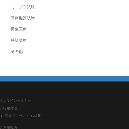
ミニブタ試験
医療機器試験
再生医療
感染試験
その他
オンラインセミナー
刊行物/学会
読者プレゼント（vol.51）
ご利用規約