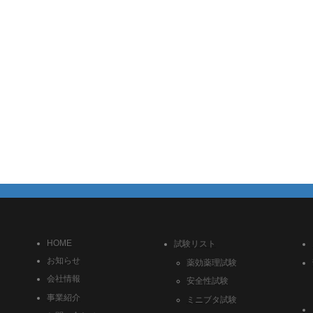
HOME
試験リスト
お知らせ
薬効薬理試験
会社情報
安全性試験
事業紹介
ミニブタ試験