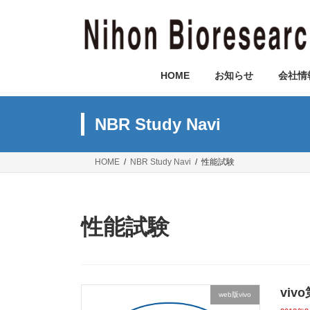
コ
ナ
ン
ビ
テ
ゲ
ン
ー
ツ
シ
HOME
お知らせ
会社情
へ
ョ
ス
ン
キ
に
NBR Study Navi
ッ
移
プ
動
HOME
NBR Study Navi
性能試験
性能試験
vi
web版vivo