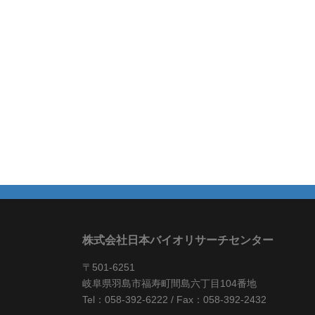
株式会社日本バイオリサーチセンター
〒501-6251
岐阜県羽島市福寿町間島六丁目104番地
Tel：058-392-6222 / Fax：058-392-2432