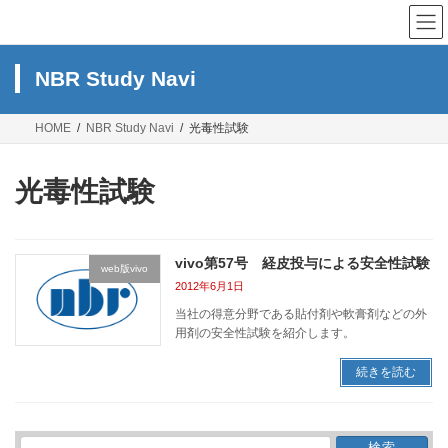
コ
ナ
ン
ビ
テ
ゲ
ン
ー
NBR Study Navi
ツ
シ
へ
ョ
ス
ン
HOME
NBR Study Navi
光毒性試験
キ
に
ッ
移
プ
動
光毒性試験
vivo第57号 経皮投与による安全性試験
web版vivo
2012年6月1日
当社の得意分野である貼付剤や軟膏剤などの外
用剤の安全性試験を紹介します。
続きを読む
検