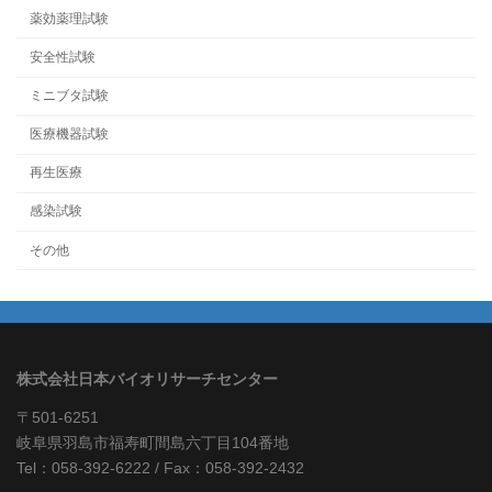
薬効薬理試験
安全性試験
ミニブタ試験
医療機器試験
再生医療
感染試験
その他
株式会社日本バイオリサーチセンター
〒501-6251
岐阜県羽島市福寿町間島六丁目104番地
Tel：058-392-6222 / Fax：058-392-2432