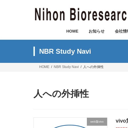
コ
ナ
ン
ビ
テ
ゲ
ン
ー
ツ
シ
HOME
お知らせ
会社情
へ
ョ
ス
ン
キ
に
NBR Study Navi
ッ
移
プ
動
HOME
NBR Study Navi
人への外挿性
人への外挿性
vi
web版vivo