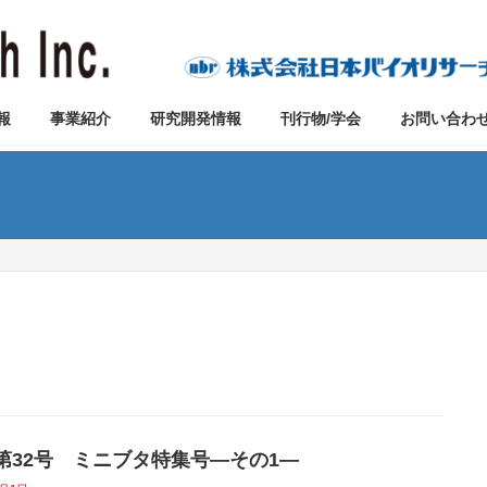
報
事業紹介
研究開発情報
刊行物/学会
お問い合わ
vo第32号 ミニブタ特集号―その1―