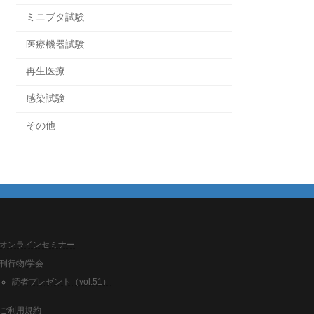
ミニブタ試験
医療機器試験
再生医療
感染試験
その他
オンラインセミナー
刊行物/学会
読者プレゼント（vol.51）
ご利用規約