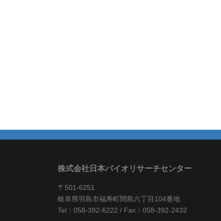
株式会社日本バイオリサーチセンター
〒501-6251
岐阜県羽島市福寿町間島六丁目104番地
Tel：058-392-6222 / Fax：058-392-2432