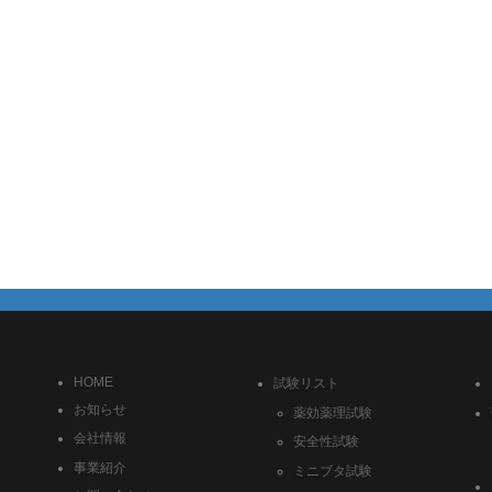
HOME
試験リスト
お知らせ
薬効薬理試験
会社情報
安全性試験
事業紹介
ミニブタ試験