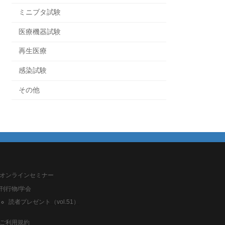
ミニブタ試験
医療機器試験
再生医療
感染試験
その他
オンラインセミナー
刊行物/学会
読者プレゼント（vol.51）
ご利用規約