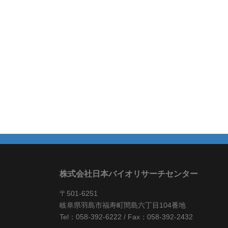
株式会社日本バイオリサーチセンター
〒501-6251
岐阜県羽島市福寿町間島六丁目104番地
Tel：058-392-6222 / Fax：058-392-2432