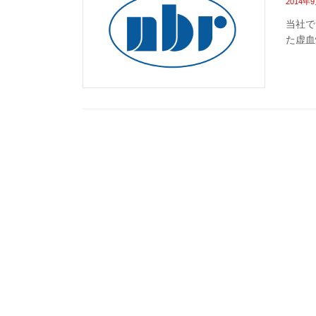
2014年
当社で
た虚血