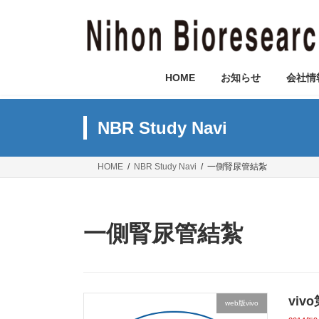
コ
ナ
ン
ビ
テ
ゲ
ン
ー
ツ
シ
HOME
お知らせ
会社情
へ
ョ
ス
ン
キ
に
NBR Study Navi
ッ
移
プ
動
HOME
NBR Study Navi
一側腎尿管結紮
一側腎尿管結紮
vi
web版vivo