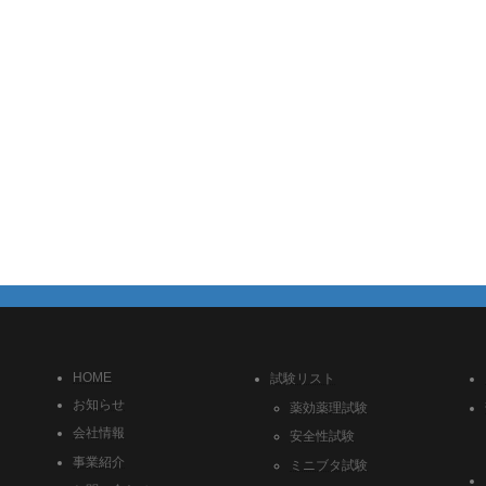
HOME
試験リスト
お知らせ
薬効薬理試験
会社情報
安全性試験
事業紹介
ミニブタ試験