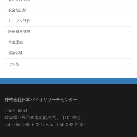
安全性試験
ミニブタ試験
医療機器試験
再生医療
感染試験
その他
株式会社日本バイオリサーチセンター
〒501-6251
岐阜県羽島市福寿町間島六丁目104番地
Tel：058-392-6222 / Fax：058-392-2432