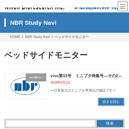
コ
ナ
ン
ビ
テ
ゲ
ン
ー
NBR Study Navi
ツ
シ
へ
ョ
ス
ン
HOME
NBR Study Navi
ベッドサイドモニター
キ
に
ッ
移
プ
動
ベッドサイドモニター
vivo第33号 ミニブタ特集号―その2―
web版vivo
2010年6月1日
ー日本最大のミニブタ専用GLP施設ですー
続きを読む
検
索: