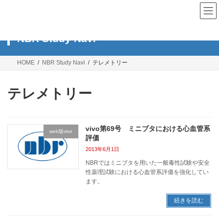
コ
ナ
ン
ビ
テ
ゲ
ン
ー
NBR Study Navi
ツ
シ
へ
ョ
ス
ン
HOME
NBR Study Navi
テレメトリー
キ
に
ッ
移
プ
動
テレメトリー
vivo第69号 ミニブタにおける心血管系
web版vivo
評価
2013年6月1日
NBRではミニブタを用いた一般毒性試験や安全
性薬理試験における心血管系評価を強化してい
ます。
続きを読む