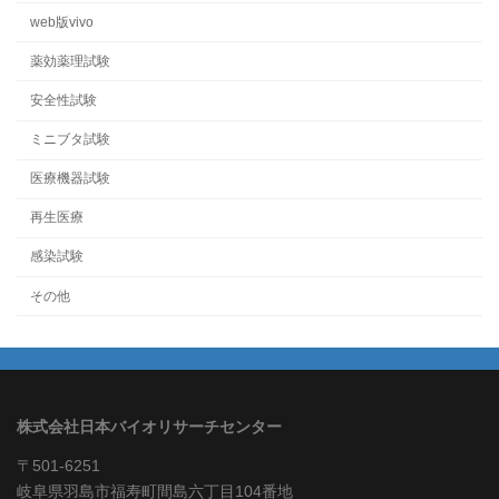
web版vivo
薬効薬理試験
安全性試験
ミニブタ試験
医療機器試験
再生医療
感染試験
その他
株式会社日本バイオリサーチセンター
〒501-6251
岐阜県羽島市福寿町間島六丁目104番地