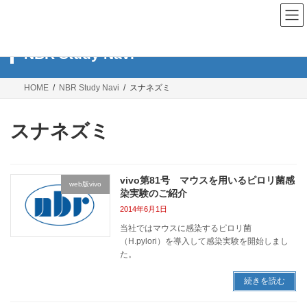
コ
ナ
ン
ビ
テ
ゲ
ン
ー
NBR Study Navi
ツ
シ
へ
ョ
ス
ン
HOME
NBR Study Navi
スナネズミ
キ
に
ッ
移
プ
動
スナネズミ
vivo第81号 マウスを用いるピロリ菌感
web版vivo
染実験のご紹介
2014年6月1日
当社ではマウスに感染するピロリ菌
（H.pylori）を導入して感染実験を開始しまし
た。
続きを読む