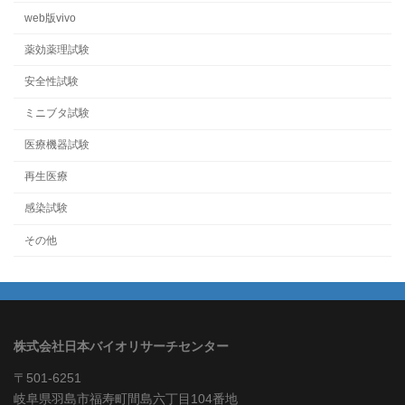
web版vivo
薬効薬理試験
安全性試験
ミニブタ試験
医療機器試験
再生医療
感染試験
その他
株式会社日本バイオリサーチセンター
〒501-6251
岐阜県羽島市福寿町間島六丁目104番地