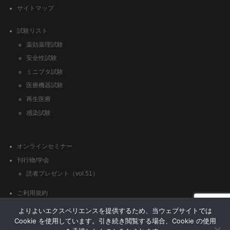
サイトマップ
試験リスト
薬効薬理試験
安全性試験
ミニブタ試験
医療機器試験
再生医療
感染試験
オンラインセミナー
刊行物/学会
読者プレゼント（vol.51）
ご利用規約
クッキーポリシー
よりよいエクスペリエンスを提供するため、当ウェブサイトでは
Cookie を使用しています。引き続き閲覧する場合、Cookie の使用