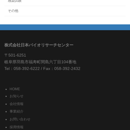
感染試験
その他
株式会社日本バイオリサーチセンター
〒501-6251
岐阜県羽島市福寿町間島六丁目104番地
Tel：058-392-6222 / Fax：058-392-2432
HOME
お知らせ
会社情報
事業紹介
お問い合わせ
採用情報