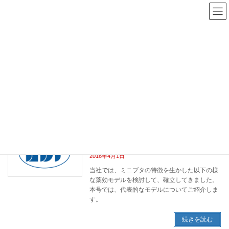
コ
ナ
ン
ビ
テ
ゲ
ン
ー
NBR Study Navi
ツ
シ
へ
ョ
ス
ン
HOME
NBR Study Navi
ステント
キ
に
ッ
移
プ
動
ステント
vivo第103号 ミニブタの特徴を生かし
web版vivo
た薬理試験
2016年4月1日
当社では、ミニブタの特徴を生かした以下の様
な薬効モデルを検討して、確立してきました。
本号では、代表的なモデルについてご紹介しま
す。
続きを読む