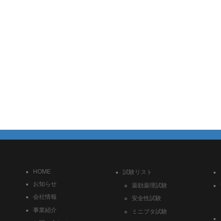
HOME
試験リスト
お知らせ
薬効薬理試験
会社情報
安全性試験
事業紹介
ミニブタ試験