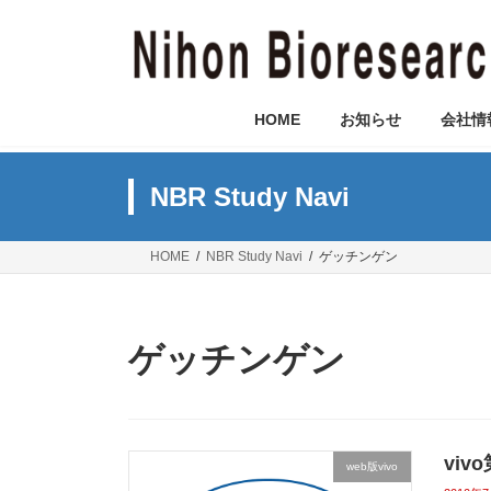
コ
ナ
ン
ビ
テ
ゲ
ン
ー
ツ
シ
HOME
お知らせ
会社情
へ
ョ
ス
ン
キ
に
NBR Study Navi
ッ
移
プ
動
HOME
NBR Study Navi
ゲッチンゲン
ゲッチンゲン
vi
web版vivo