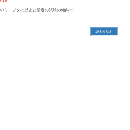
7月1日
Rのミニブタの歴史と最近の試験の傾向ー
続きを読む