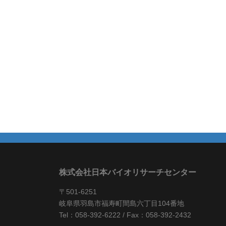
株式会社日本バイオリサーチセンター
〒501-6251
岐阜県羽島市福寿町間島六丁目104番地
Tel：058-392-6222 / Fax：058-392-2432