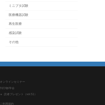
ミニブタ試験
医療機器試験
再生医療
感染試験
その他
オンラインセミナー
刊行物/学会
読者プレゼント（vol.51）
ご利用規約