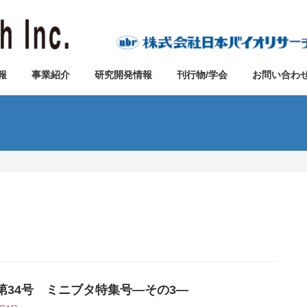
報
事業紹介
研究開発情報
刊行物/学会
お問い合わ
vo第34号 ミニブタ特集号―その3―