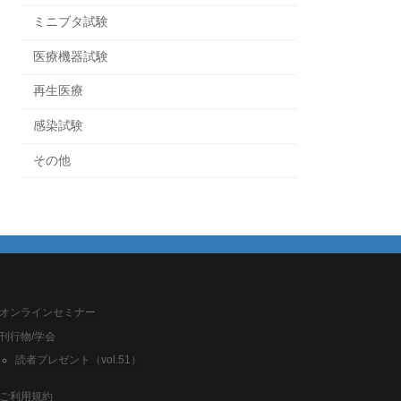
ミニブタ試験
医療機器試験
再生医療
感染試験
その他
オンラインセミナー
刊行物/学会
読者プレゼント（vol.51）
ご利用規約