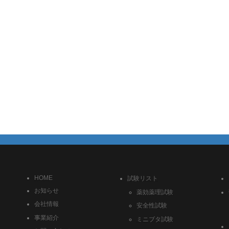
HOME
試験リスト
お知らせ
薬効薬理試験
会社情報
安全性試験
事業紹介
ミニブタ試験