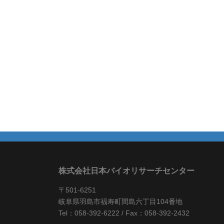
株式会社日本バイオリサーチセンター
〒501-6251
岐阜県羽島市福寿町間島六丁目104番地
Tel：058-392-6222 / Fax：058-392-2432