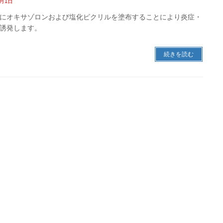
3月1日
にオキサゾロンおよび塩化ピクリルを塗布することにより炎症・
誘発します。
続きを読む