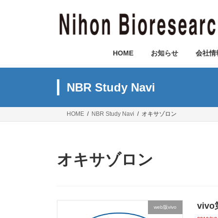
コ
ナ
ン
ビ
テ
ゲ
ン
ー
ツ
シ
HOME
お知らせ
会社情
へ
ョ
ス
ン
キ
に
NBR Study Navi
ッ
移
プ
動
HOME
NBR Study Navi
オキサゾロン
オキサゾロン
vi
web版vivo