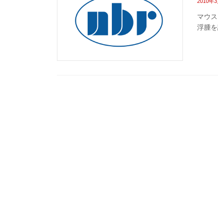
2010年
マウス
浮腫を