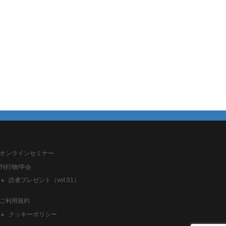
オンラインセミナー
刊行物/学会
読者プレゼント（vol.51）
ご利用規約
クッキーポリシー