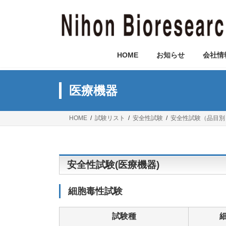
コ
ナ
ン
ビ
テ
ゲ
ン
ー
ツ
シ
HOME
お知らせ
会社情
へ
ョ
ス
ン
キ
に
医療機器
ッ
移
プ
動
HOME
試験リスト
安全性試験
安全性試験（品目別
安全性試験(医療機器)
細胞毒性試験
試験種