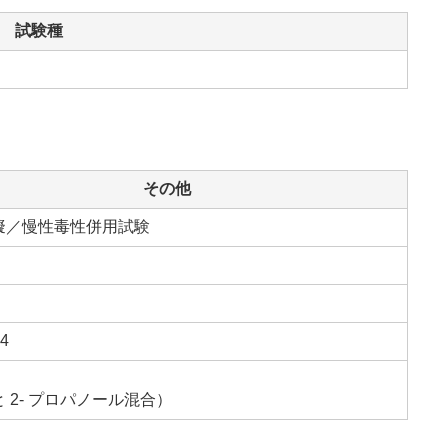
試験種
その他
擬／慢性毒性併用試験
94
2- プロパノール混合）