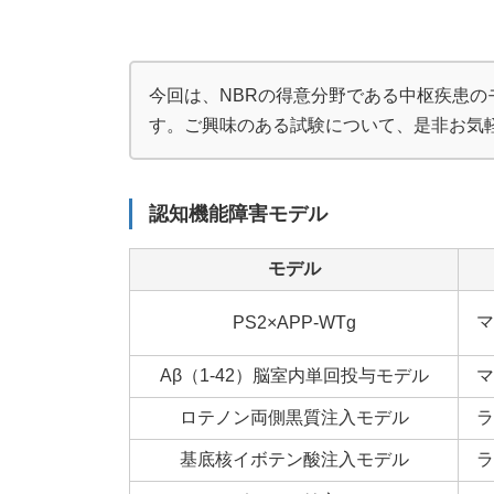
新
日
時
:
今回は、NBRの得意分野である中枢疾患
す。ご興味のある試験について、是非お気
認知機能障害モデル
モデル
マ
PS2×APP-WTg
Aβ（1-42）脳室内単回投与モデル
マ
ロテノン両側黒質注入モデル
ラ
基底核イボテン酸注入モデル
ラ