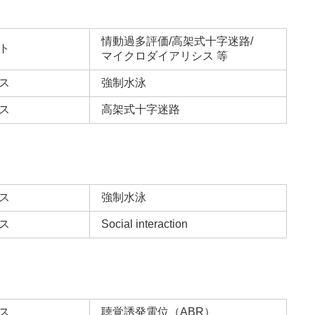
情動過多評価/高架式十字迷路/
ト
マイクロダイアリシス 等
ス
強制水泳
ス
高架式十字迷路
ス
強制水泳
ス
Social interaction
ス
聴覚誘発電位（ABR）