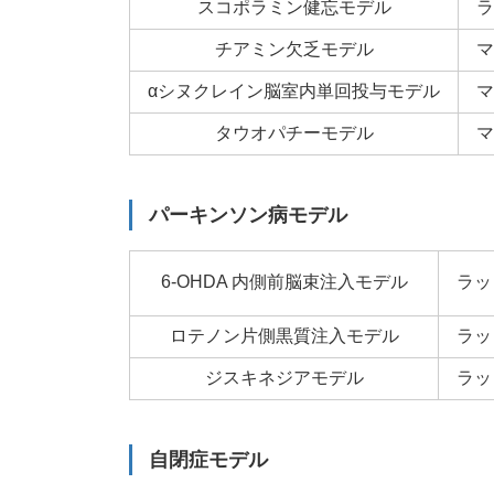
スコポラミン健忘モデル
ラ
チアミン欠乏モデル
マ
αシヌクレイン脳室内単回投与モデル
マ
タウオパチーモデル
マ
パーキンソン病モデル
6-OHDA 内側前脳束注入モデル
ラッ
ロテノン片側黒質注入モデル
ラッ
ジスキネジアモデル
ラッ
自閉症モデル