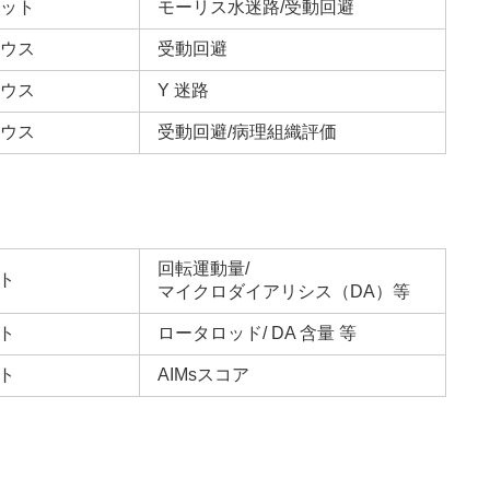
ット
モーリス水迷路/受動回避
ウス
受動回避
ウス
Y 迷路
ウス
受動回避/病理組織評価
回転運動量/
ト
マイクロダイアリシス（DA）等
ト
ロータロッド/ DA 含量 等
ト
AIMsスコア