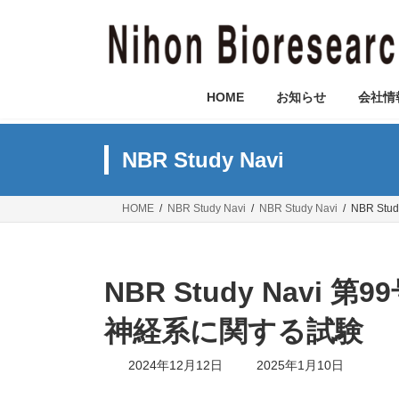
コ
ナ
ン
ビ
テ
ゲ
ン
ー
ツ
シ
HOME
お知らせ
会社情
へ
ョ
ス
ン
キ
に
NBR Study Navi
ッ
移
プ
動
HOME
NBR Study Navi
NBR Study Navi
NBR S
NBR Study Navi
神経系に関する試験
最
2024年12月12日
2025年1月10日
終
更