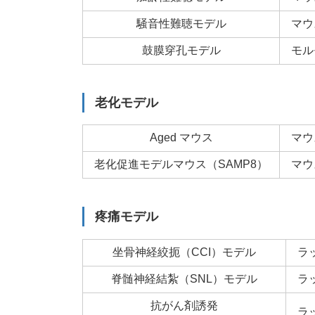
騒音性難聴モデル
マウ
鼓膜穿孔モデル
モル
老化モデル
Aged マウス
マウ
老化促進モデルマウス（SAMP8）
マウ
疼痛モデル
坐骨神経絞扼（CCI）モデル
ラ
脊髄神経結紮（SNL）モデル
ラ
抗がん剤誘発
ラ