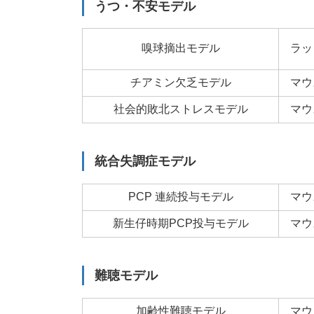
うつ・不安モデル
嗅球摘出モデル
ラッ
チアミン欠乏モデル
マウ
社会的敗北ストレスモデル
マウ
統合失調症モデル
PCP 連続投与モデル
マウ
新生仔時期PCP投与モデル
マウ
難聴モデル
加齢性難聴モデル
マウ