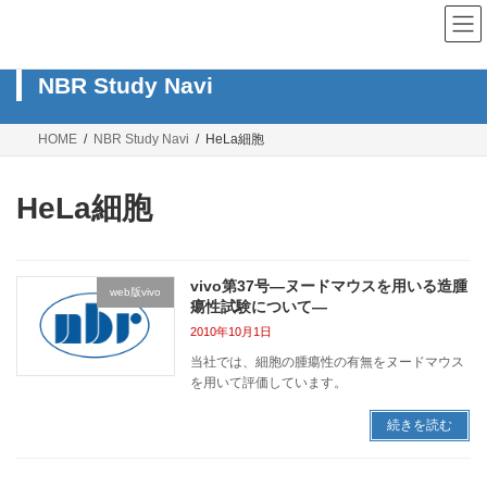
コ
ナ
ン
ビ
テ
ゲ
ン
ー
NBR Study Navi
ツ
シ
へ
ョ
ス
ン
HOME
NBR Study Navi
HeLa細胞
キ
に
ッ
移
プ
動
HeLa細胞
vivo第37号―ヌードマウスを用いる造腫
web版vivo
瘍性試験について―
2010年10月1日
当社では、細胞の腫瘍性の有無をヌードマウス
を用いて評価しています。
続きを読む