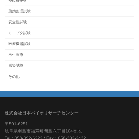
web版vivo
薬効薬理試験
安全性試験
ミニブタ試験
医療機器試験
再生医療
感染試験
その他
株式会社日本バイオリサーチセンター
〒501-6251
岐阜県羽島市福寿町間島六丁目104番地
Tel：058-392-6222 / Fax：058-392-2432