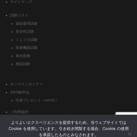
サイトマップ
試験リスト
薬効薬理試験
安全性試験
ミニブタ試験
医療機器試験
再生医療
感染試験
オンラインセミナー
刊行物/学会
読者プレゼント（vol.51）
ご利用規約
クッキーポリシー
よりよいエクスペリエンスを提供するため、当ウェブサイトでは
Cookie を使用しています。引き続き閲覧する場合、Cookie の使用
を承諾したものとみなされます。