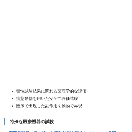
ミニブタを用いた GLP 試験
医薬品・医療機器 GLP 適合性調査を受けたミニブタ専用施設
（ 178 頭収容）を保有しています
ミニブタの有用性：ヒトへの外挿性の高さ
一般毒性試験、皮膚刺激性試験、安全性薬理試験（心血管
系）、医療機器試験（埋植試験）他
副作用確認試験
薬理学的発想および技術を用いて副作用を評価します
毒性試験結果に関わる薬理学的な評価
病態動物を用いた安全性評価試験
臨床で出現した副作用を動物で再現
特殊な医療機器の試験