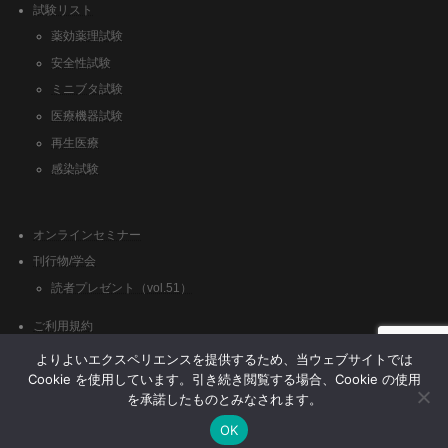
試験リスト
薬効薬理試験
安全性試験
ミニブタ試験
医療機器試験
再生医療
感染試験
オンラインセミナー
刊行物/学会
読者プレゼント（vol.51）
ご利用規約
クッキーポリシー
よりよいエクスペリエンスを提供するため、当ウェブサイトでは
Cookie を使用しています。引き続き閲覧する場合、Cookie の使用
を承諾したものとみなされます。
OK
Copyright © (株)日本バイオリサーチセンター All Rights Reserved.