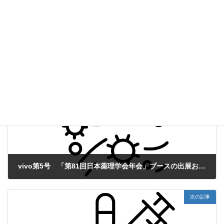
VIVO3月号(第6号)紙面のPDFファイルは
こちら
よりご覧いただけ
ます。
web版vivo
、
その他
カテゴリー
グルコマンナン
モノアミン
抗うつ薬
タグ
前の記事
vivo第5号 「第81回日本薬理学会年会」ブースの出展および演題を発表致します。
2008年2月1日
次の記事