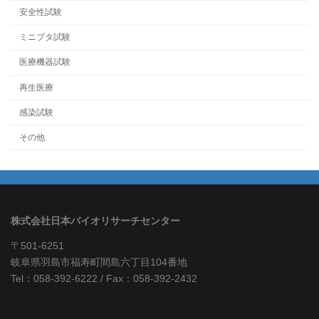
安全性試験
ミニブタ試験
医療機器試験
再生医療
感染試験
その他
株式会社日本バイオリサーチセンター
〒501-6251
岐阜県羽島市福寿町間島六丁目104番地
Tel：058-392-6222 / Fax：058-392-2432