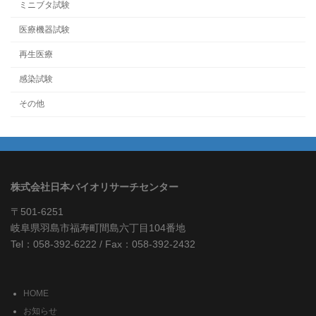
ミニブタ試験
医療機器試験
再生医療
感染試験
その他
株式会社日本バイオリサーチセンター
〒501-6251
岐阜県羽島市福寿町間島六丁目104番地
Tel：058-392-6222 / Fax：058-392-2432
HOME
お知らせ