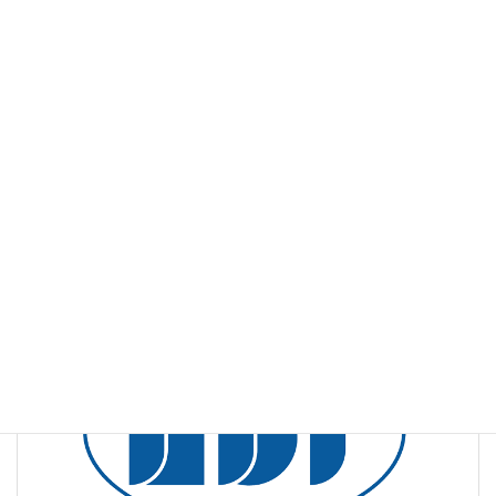
（名古屋国際会議場：2015年3月18〜20日）での発表演題をお
知らせします。
ダウンロードのご案内
VIVO1月号(第88号)紙面のPDFファイルは
こちら
よりご覧いただ
けます。
web版vivo
、
安全性試験
カテゴリー
強制水泳
安全性試験
平滑筋
タグ
前の記事