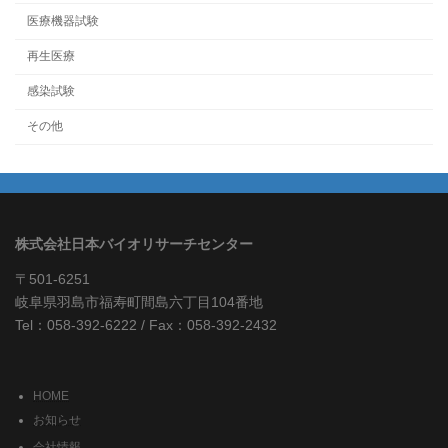
医療機器試験
再生医療
感染試験
その他
株式会社日本バイオリサーチセンター
〒501-6251
岐阜県羽島市福寿町間島六丁目104番地
Tel：058-392-6222 / Fax：058-392-2432
HOME
お知らせ
会社情報