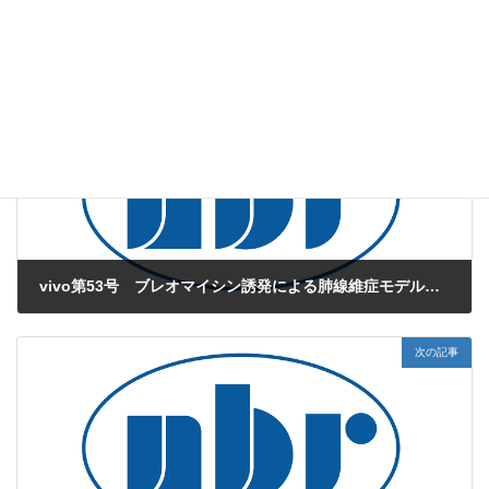
web版vivo
、
ミニブタ試験
カテゴリー
両腎摘出
透析
透析液
タグ
前の記事
vivo第53号 ブレオマイシン誘発による肺線維症モデルのご紹介
2012年2月1日
次の記事