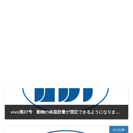
ダウンロードのご案内
VIVO1月号(第28号)紙面のPDFファイルは
こちら
よりご覧いただ
けます。
web版vivo
、
薬効薬理試験
カテゴリー
コラーゲン
自己免疫疾患
関節炎リウマチ
タグ
前の記事
vivo第27号 動物の体脂肪量が測定できるようになりました
2009年12月1日
次の記事