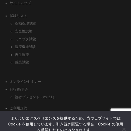
サイトマップ
試験リスト
薬効薬理試験
安全性試験
ミニブタ試験
医療機器試験
再生医療
感染試験
オンラインセミナー
刊行物/学会
読者プレゼント（vol.51）
ご利用規約
クッキーポリシー
よりよいエクスペリエンスを提供するため、当ウェブサイトでは
Cookie を使用しています。引き続き閲覧する場合、Cookie の使用
を承諾したものとみなされます。