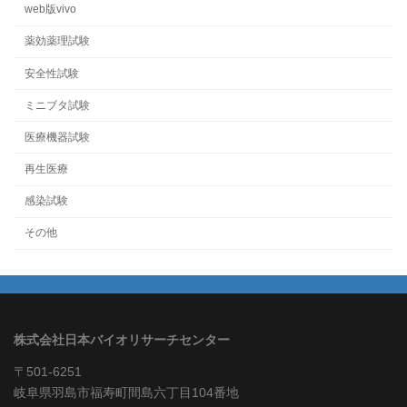
web版vivo
薬効薬理試験
安全性試験
ミニブタ試験
医療機器試験
再生医療
感染試験
その他
株式会社日本バイオリサーチセンター
〒501-6251
岐阜県羽島市福寿町間島六丁目104番地