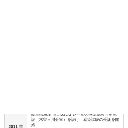
1995 年
Ames 試験用寒天平板培地の製造開始
自社開発による非臨床試験支援のコンピュータシ
1999 年
ステムの運用開始
伊豆修善寺町（現伊豆市）にミニブタ専用施設
2002 年
（修善寺分室）を設け、ミニブタを用いた薬効薬
理試験及び安全性試験の受託開始
羽島研究所とともに修善寺分室（ミニブタ専用施
2004 年
設）も医薬品 GLP 調査を受ける
コンピュータシステムの FDA part11 対応（2006
2005 年
年 6 月運用開始）
2008 年
医療機器 GLP 調査を受ける
2009 年
羽島研究所および修善寺分室に X 線装置を導入
修善寺分室の増床工事を行う。ミニブタの収容頭
2010 年
数が 88 頭から 166 頭に
岐阜県海津市に BSL-2 レベルの感染試験専用施
設（木曽三川分室）を設け、感染試験の受託を開
始
2011 年