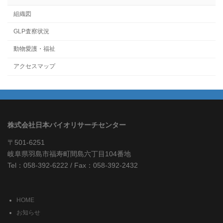
組織図
GLP査察状況
動物愛護・福祉
アクセスマップ
株式会社日本バイオリサーチセンター
〒501-6251
岐阜県羽島市福寿町間島六丁目104番地
Tel：058-392-6222 / Fax：058-392-2432
HOME
お知らせ