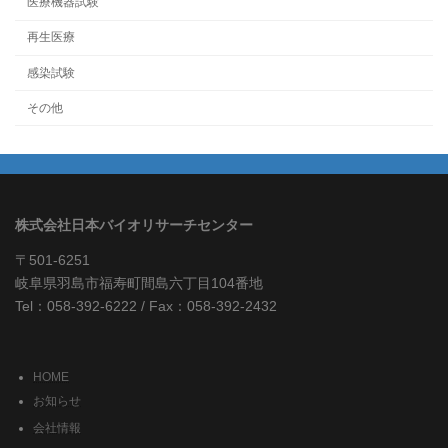
医療機器試験
再生医療
感染試験
その他
株式会社日本バイオリサーチセンター
〒501-6251
岐阜県羽島市福寿町間島六丁目104番地
Tel：058-392-6222 / Fax：058-392-2432
HOME
お知らせ
会社情報