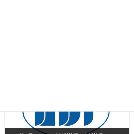
Stain
ダウンロードのご案内
VIVO11月号(第99号)紙面のPDFファイルは
こちら
よりご覧いただ
けます。
web版vivo
、
薬効薬理試験
カテゴリー
自己免疫疾患
薬理
中枢神経
EAE
タグ
前の記事