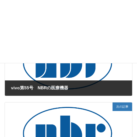
web版vivo
、
ミニブタ試験
カテゴリー
I型糖尿病
ランゲルハンス島
尿細管
タグ
前の記事
vivo第55号 NBRの医療機器
2012年4月1日
次の記事