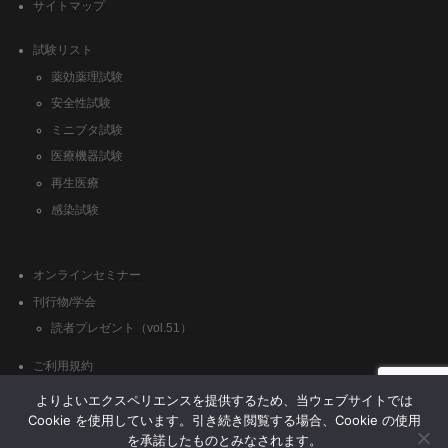
サイトマップ
試験リスト
薬効薬理試験
安全性試験
ミニブタ試験
医療機器試験
再生医療
感染試験
オンラインセミナー
刊行物/学会
読者プレゼント（vol.51）
ご利用規約
クッキーポリシー
よりよいエクスペリエンスを提供するため、当ウェブサイトでは
Cookie を使用しています。引き続き閲覧する場合、Cookie の使用
を承諾したものとみなされます。