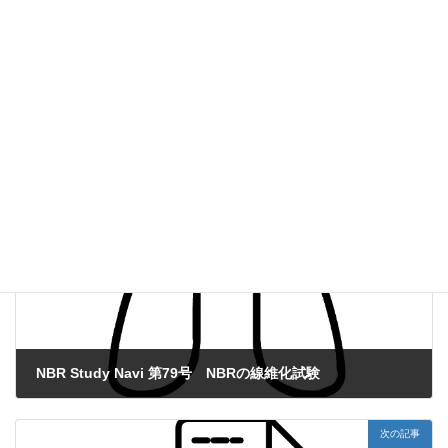
ダウンロードのご案内
第80号 AKI to CKD 移行マウスモデル
NBR Study Navi
、
薬効薬理試験
カテゴリー
前の記事
NBR Study Navi 第79号 NBRの線維化試験
2023年4月7日
次の記事